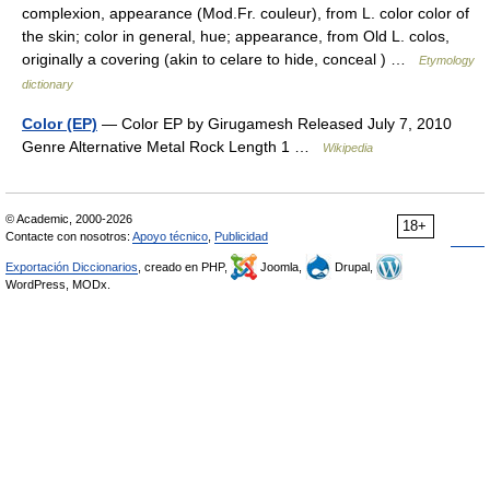
complexion, appearance (Mod.Fr. couleur), from L. color color of
the skin; color in general, hue; appearance, from Old L. colos,
originally a covering (akin to celare to hide, conceal ) …
Etymology
dictionary
Color (EP)
— Color EP by Girugamesh Released July 7, 2010
Genre Alternative Metal Rock Length 1 …
Wikipedia
© Academic, 2000-2026
18+
Contacte con nosotros:
Apoyo técnico
,
Publicidad
Exportación Diccionarios
, creado en PHP,
Joomla,
Drupal,
WordPress, MODx.