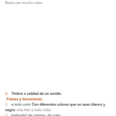
fiesta con mucho color.
8.
_
Timbre o calidad de un sonido.
Frases y locuciones
1.
_
a todo color
Con diferentes colores que no sean blanco y
negro:
una foto a todo color.
2.
_
bolígrafo* de colores. de color