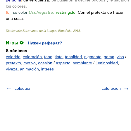
persona
]
de vergüenza:
Se pusieron a decirle piropos y le sacaron
los colores.
8.
_
so color
Uso/registro:
restringido.
Con el pretexto de hacer
una cosa.
Diccionario Salamanca de la Lengua Española
.
2015
.
Игры ⚽
Нужен реферат?
Sinónimos
:
colorido
,
coloración
,
tono
,
tinte
,
tonalidad
,
pigmento
,
gama
,
viso
/
pretexto
,
motivo
,
ocasión
/
aspecto
,
semblante
/
luminosidad
,
viveza
,
animación
,
interés
coloquio
coloración