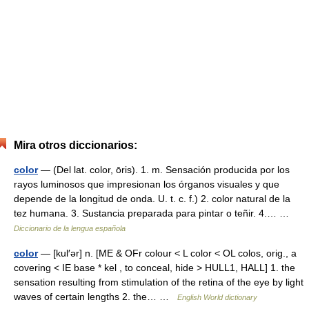
Mira otros diccionarios:
color
— (Del lat. color, ōris). 1. m. Sensación producida por los
rayos luminosos que impresionan los órganos visuales y que
depende de la longitud de onda. U. t. c. f.) 2. color natural de la
tez humana. 3. Sustancia preparada para pintar o teñir. 4.… …
Diccionario de la lengua española
color
— [kul′ər] n. [ME & OFr colour < L color < OL colos, orig., a
covering < IE base * kel , to conceal, hide > HULL1, HALL] 1. the
sensation resulting from stimulation of the retina of the eye by light
waves of certain lengths 2. the… …
English World dictionary